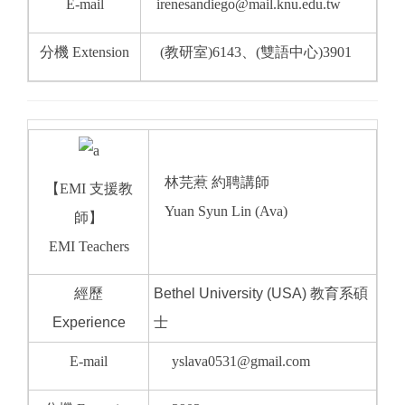
E-mail
irenesandiego@mail.knu.edu.tw
分機 Extension
(教研室)6143、(雙語中心)3901
林芫蔒 約聘講師
【
EMI 支援教
Yuan Syun Lin (Ava)
師
】
EMI Teachers
經歷
Bethel University (USA) 教育系碩
Experience
士
E-mail
yslava0531@gmail.com