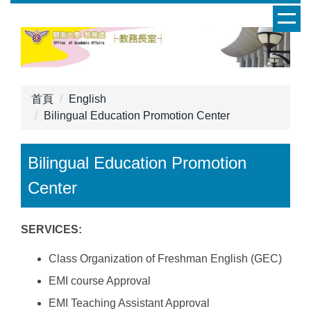
跳
到
主
要
內
容
首頁
English
區
Bilingual Education Promotion Center
Bilingual Education Promotion
Center
SERVICES:
Class Organization of Freshman English (GEC)
EMI course Approval
EMI Teaching Assistant Approval